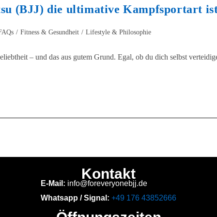
su (BJJ) die ultimative Kampfsportart is
 FAQs
/
Fitness & Gesundheit
/
Lifestyle & Philosophie
liebtheit – und das aus gutem Grund. Egal, ob du dich selbst verteidig
Kontakt
E-Mail:
info@foreveryonebjj.de
Whatsapp / Signal:
+49 176 43852666